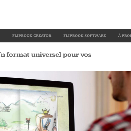
FLIPBOOK CREATOR
FLIPBOOK SOFTWARE
À PRO
n format universel pour vos