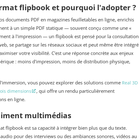
ormat flipbook et pourquoi l'adopter ?
os documents PDF en magazines feuilletables en ligne, enrichis
rement à un simple PDF statique — souvent conçu comme une «
ment à l'impression — un flipbook est pensé pour la consultation
ite web, se partage sur les réseaux sociaux et peut même être intégré
ximiser votre visibilité. C'est une réponse concrète aux enjeux
rique : moins d'impression, moins de distribution physique,
s l'immersion, vous pouvez explorer des solutions comme
Real 3D
, qui offre un rendu particulièrement
rois dimensions
ons en ligne.
aiment multimédias
t flipbook est sa capacité à intégrer bien plus que du texte.
rs audio pour des interviews ou des ambiances sonores, vidéos au